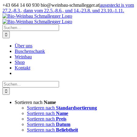
Zum
+43 664 14 60 930 bio@weinbau-schmallegger.at
|
ausgsteckt is vom
Inhalt
27.2.-8.3., dann vom 22.5.-8.6., und 14.-23.8. und 23.10.-1.11.
springen
Facebook
Instagram
Suche
nach:
Über uns
Buschenschank
Weinbau
Shop
Kontakt
Suche
nach:
Sortieren nach
Name
Sortieren nach
Standardsortierung
Sortieren nach
Name
Sortieren nach
Preis
Sortieren nach
Datum
Sortieren nach
Beliebtheit