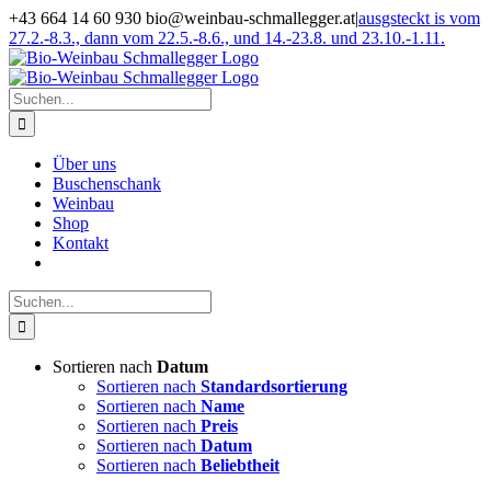
Zum
+43 664 14 60 930 bio@weinbau-schmallegger.at
|
ausgsteckt is vom
Inhalt
27.2.-8.3., dann vom 22.5.-8.6., und 14.-23.8. und 23.10.-1.11.
springen
Facebook
Instagram
Suche
nach:
Über uns
Buschenschank
Weinbau
Shop
Kontakt
Suche
nach:
Sortieren nach
Datum
Sortieren nach
Standardsortierung
Sortieren nach
Name
Sortieren nach
Preis
Sortieren nach
Datum
Sortieren nach
Beliebtheit