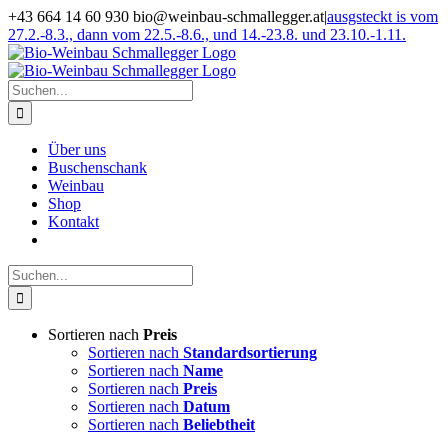
Zum
+43 664 14 60 930 bio@weinbau-schmallegger.at
|
ausgsteckt is vom
Inhalt
27.2.-8.3., dann vom 22.5.-8.6., und 14.-23.8. und 23.10.-1.11.
springen
Facebook
Instagram
Suche
nach:
Über uns
Buschenschank
Weinbau
Shop
Kontakt
Suche
nach:
Sortieren nach
Preis
Sortieren nach
Standardsortierung
Sortieren nach
Name
Sortieren nach
Preis
Sortieren nach
Datum
Sortieren nach
Beliebtheit