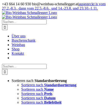
Zum
+43 664 14 60 930 bio@weinbau-schmallegger.at
|
ausgsteckt is vom
Inhalt
27.2.-8.3., dann vom 22.5.-8.6., und 14.-23.8. und 23.10.-1.11.
springen
Facebook
Instagram
Suche
nach:
Über uns
Buschenschank
Weinbau
Shop
Kontakt
Suche
nach:
Sortieren nach
Standardsortierung
Sortieren nach
Standardsortierung
Sortieren nach
Name
Sortieren nach
Preis
Sortieren nach
Datum
Sortieren nach
Beliebtheit