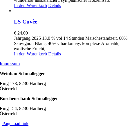
wunderbar ausbalanciert, sympathischer Holzeinsatz
In den Warenkorb
Details
LS Cuvèe
€
24,00
Jahrgang 2025 13,0 % vol 14 Stunden Maischestandzeit, 60%
Sauvignon Blanc, 40% Chardonnay, komplexe Aromatik,
exotische Frucht,
In den Warenkorb
Details
Impressum
Weinbau Schmallegger
Ring 178, 8230 Hartberg
Österreich
Buschenschank Schmallegger
Ring 154, 8230 Hartberg
Österreich
Page load link
Nach