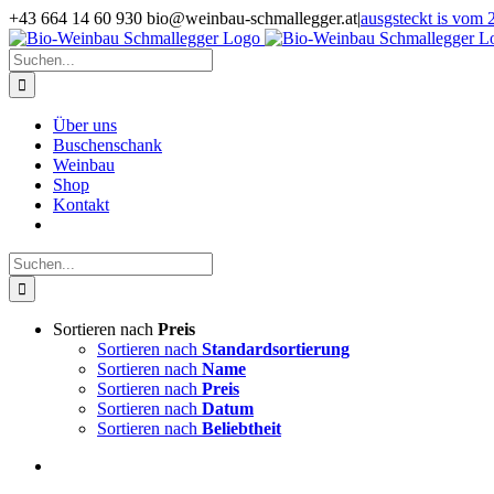
Zum
+43 664 14 60 930 bio@weinbau-schmallegger.at
|
ausgsteckt is vom 2
Inhalt
Facebook
Instagram
springen
Suche
nach:
Über uns
Buschenschank
Weinbau
Shop
Kontakt
Suche
nach:
Sortieren nach
Preis
Sortieren nach
Standardsortierung
Sortieren nach
Name
Sortieren nach
Preis
Sortieren nach
Datum
Sortieren nach
Beliebtheit