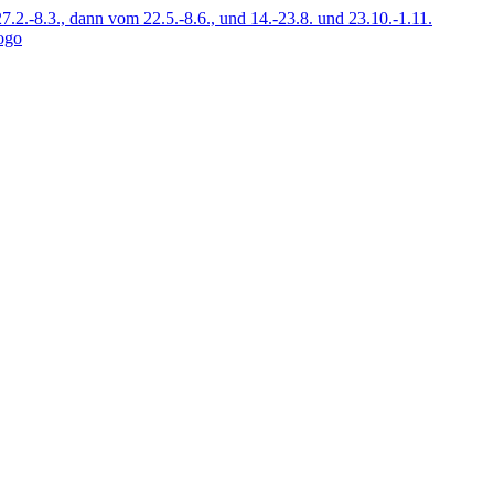
7.2.-8.3., dann vom 22.5.-8.6., und 14.-23.8. und 23.10.-1.11.