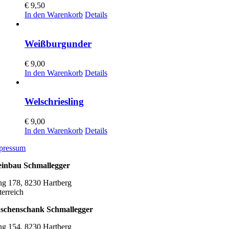
€
9,50
In den Warenkorb
Details
Weißburgunder
€
9,00
In den Warenkorb
Details
Welschriesling
€
9,00
In den Warenkorb
Details
pressum
inbau Schmallegger
ng 178, 8230 Hartberg
terreich
schenschank Schmallegger
ng 154, 8230 Hartberg