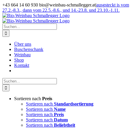
Zum
+43 664 14 60 930 bio@weinbau-schmallegger.at
|
ausgsteckt is vom
Inhalt
27.2.-8.3., dann vom 22.5.-8.6., und 14.-23.8. und 23.10.-1.11.
springen
Facebook
Instagram
Suche
nach:
Über uns
Buschenschank
Weinbau
Shop
Kontakt
Suche
nach:
Sortieren nach
Preis
Sortieren nach
Standardsortierung
Sortieren nach
Name
Sortieren nach
Preis
Sortieren nach
Datum
Sortieren nach
Beliebtheit