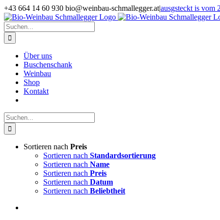
Zum
+43 664 14 60 930 bio@weinbau-schmallegger.at
|
ausgsteckt is vom 2
Inhalt
Facebook
Instagram
springen
Suche
nach:
Über uns
Buschenschank
Weinbau
Shop
Kontakt
Suche
nach:
Sortieren nach
Preis
Sortieren nach
Standardsortierung
Sortieren nach
Name
Sortieren nach
Preis
Sortieren nach
Datum
Sortieren nach
Beliebtheit