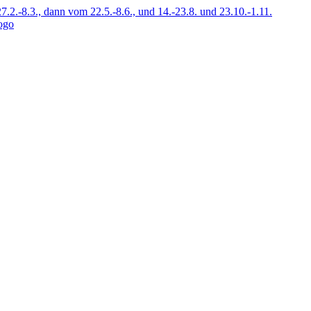
7.2.-8.3., dann vom 22.5.-8.6., und 14.-23.8. und 23.10.-1.11.