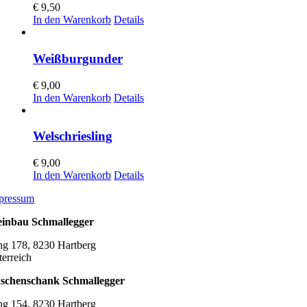
€
9,50
In den Warenkorb
Details
Weißburgunder
€
9,00
In den Warenkorb
Details
Welschriesling
€
9,00
In den Warenkorb
Details
pressum
inbau Schmallegger
ng 178, 8230 Hartberg
terreich
schenschank Schmallegger
ng 154, 8230 Hartberg