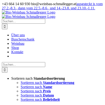
Zum
+43 664 14 60 930 bio@weinbau-schmallegger.at
|
ausgsteckt is vom
Inhalt
27.2.-8.3., dann vom 22.5.-8.6., und 14.-23.8. und 23.10.-1.11.
springen
Facebook
Instagram
Suche
nach:
Über uns
Buschenschank
Weinbau
Shop
Kontakt
Suche
nach:
Sortieren nach
Standardsortierung
Sortieren nach
Standardsortierung
Sortieren nach
Name
Sortieren nach
Preis
Sortieren nach
Datum
Sortieren nach
Beliebtheit