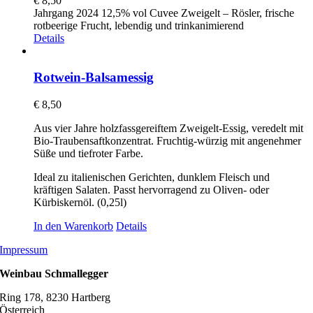
€
8,50
Jahrgang 2024 12,5% vol Cuvee Zweigelt – Rösler, frische
rotbeerige Frucht, lebendig und trinkanimierend
Details
Rotwein-Balsamessig
€
8,50
Aus vier Jahre holzfassgereiftem Zweigelt-Essig, veredelt mit
Bio-Traubensaftkonzentrat. Fruchtig-würzig mit angenehmer
Süße und tiefroter Farbe.
Ideal zu italienischen Gerichten, dunklem Fleisch und
kräftigen Salaten. Passt hervorragend zu Oliven- oder
Kürbiskernöl. (0,25l)
In den Warenkorb
Details
Impressum
Weinbau Schmallegger
Ring 178, 8230 Hartberg
Österreich