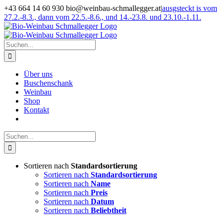
Zum
+43 664 14 60 930 bio@weinbau-schmallegger.at
|
ausgsteckt is vom
Inhalt
27.2.-8.3., dann vom 22.5.-8.6., und 14.-23.8. und 23.10.-1.11.
springen
Facebook
Instagram
Suche
nach:
Über uns
Buschenschank
Weinbau
Shop
Kontakt
Suche
nach:
Sortieren nach
Standardsortierung
Sortieren nach
Standardsortierung
Sortieren nach
Name
Sortieren nach
Preis
Sortieren nach
Datum
Sortieren nach
Beliebtheit