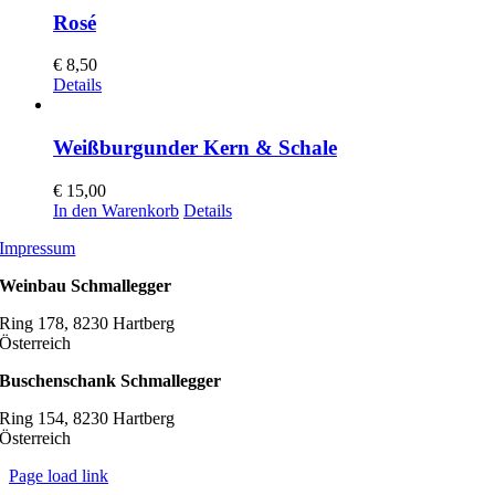
Rosé
€
8,50
Details
Weißburgunder Kern & Schale
€
15,00
In den Warenkorb
Details
Impressum
Weinbau Schmallegger
Ring 178, 8230 Hartberg
Österreich
Buschenschank Schmallegger
Ring 154, 8230 Hartberg
Österreich
Page load link
Nach