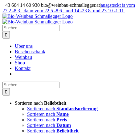
Zum
+43 664 14 60 930 bio@weinbau-schmallegger.at
|
ausgsteckt is vom
Inhalt
27.2.-8.3., dann vom 22.5.-8.6., und 14.-23.8. und 23.10.-1.11.
springen
Facebook
Instagram
Suche
nach:
Über uns
Buschenschank
Weinbau
Shop
Kontakt
Suche
nach:
Sortieren nach
Beliebtheit
Sortieren nach
Standardsortierung
Sortieren nach
Name
Sortieren nach
Preis
Sortieren nach
Datum
Sortieren nach
Beliebtheit