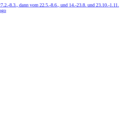
7.2.-8.3., dann vom 22.5.-8.6., und 14.-23.8. und 23.10.-1.11.