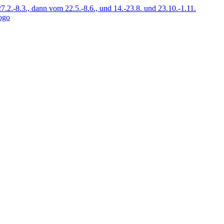
7.2.-8.3., dann vom 22.5.-8.6., und 14.-23.8. und 23.10.-1.11.