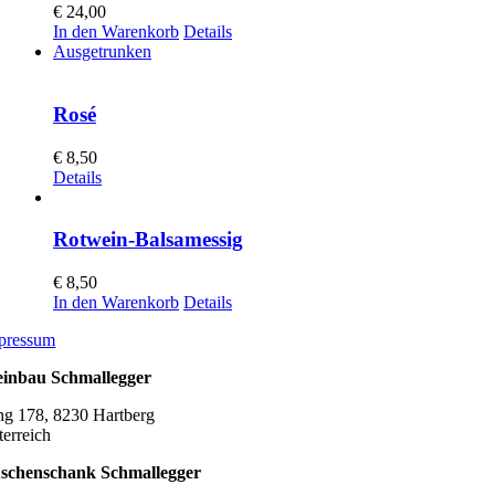
€
24,00
In den Warenkorb
Details
Ausgetrunken
Rosé
€
8,50
Details
Rotwein-Balsamessig
€
8,50
In den Warenkorb
Details
pressum
inbau Schmallegger
ng 178, 8230 Hartberg
terreich
schenschank Schmallegger