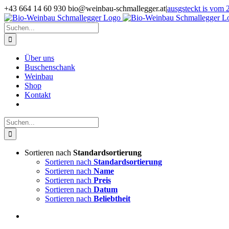
Zum
+43 664 14 60 930 bio@weinbau-schmallegger.at
|
ausgsteckt is vom 2
Inhalt
Facebook
Instagram
springen
Suche
nach:
Über uns
Buschenschank
Weinbau
Shop
Kontakt
Suche
nach:
Sortieren nach
Standardsortierung
Sortieren nach
Standardsortierung
Sortieren nach
Name
Sortieren nach
Preis
Sortieren nach
Datum
Sortieren nach
Beliebtheit