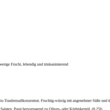
eerige Frucht, lebendig und trinkanimierend
Bio-Traubensaftkonzentrat. Fruchtig-würzig mit angenehmer Süße und ti
 Salaten. Passt hervorragend zu Oliven- oder Kürbiskernöl. (0,25l)