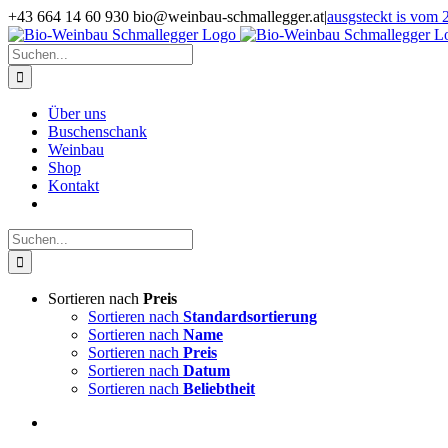
Zum
+43 664 14 60 930 bio@weinbau-schmallegger.at
|
ausgsteckt is vom 2
Inhalt
Facebook
Instagram
springen
Suche
nach:
Über uns
Buschenschank
Weinbau
Shop
Kontakt
Suche
nach:
Sortieren nach
Preis
Sortieren nach
Standardsortierung
Sortieren nach
Name
Sortieren nach
Preis
Sortieren nach
Datum
Sortieren nach
Beliebtheit