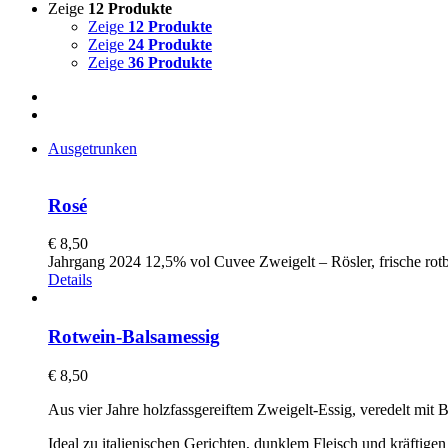
Zeige
12 Produkte
Zeige
12 Produkte
Zeige
24 Produkte
Zeige
36 Produkte
Ausgetrunken
Rosé
€
8,50
Jahrgang 2024 12,5% vol Cuvee Zweigelt – Rösler, frische rotb
Details
Rotwein-Balsamessig
€
8,50
Aus vier Jahre holzfassgereiftem Zweigelt-Essig, veredelt mit 
Ideal zu italienischen Gerichten, dunklem Fleisch und kräftigen