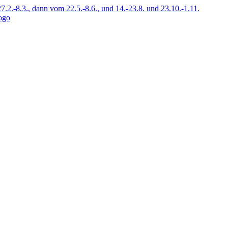
7.2.-8.3., dann vom 22.5.-8.6., und 14.-23.8. und 23.10.-1.11.