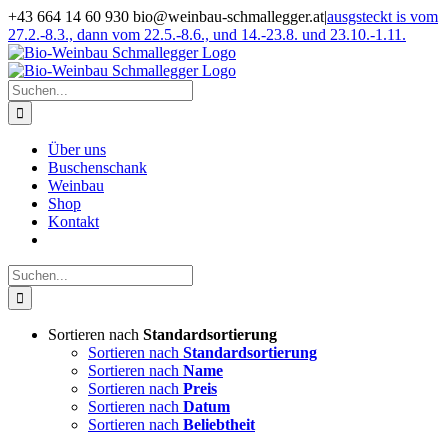
Zum
+43 664 14 60 930 bio@weinbau-schmallegger.at
|
ausgsteckt is vom
Inhalt
27.2.-8.3., dann vom 22.5.-8.6., und 14.-23.8. und 23.10.-1.11.
springen
Facebook
Instagram
Suche
nach:
Über uns
Buschenschank
Weinbau
Shop
Kontakt
Suche
nach:
Sortieren nach
Standardsortierung
Sortieren nach
Standardsortierung
Sortieren nach
Name
Sortieren nach
Preis
Sortieren nach
Datum
Sortieren nach
Beliebtheit