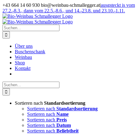
Zum
+43 664 14 60 930 bio@weinbau-schmallegger.at
|
ausgsteckt is vom
Inhalt
27.2.-8.3., dann vom 22.5.-8.6., und 14.-23.8. und 23.10.-1.11.
springen
Facebook
Instagram
Suche
nach:
Über uns
Buschenschank
Weinbau
Shop
Kontakt
Suche
nach:
Sortieren nach
Standardsortierung
Sortieren nach
Standardsortierung
Sortieren nach
Name
Sortieren nach
Preis
Sortieren nach
Datum
Sortieren nach
Beliebtheit