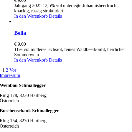
€
9,00
Jahrgang 2025 12,5% vol unterlegte Johannisbeerfrucht,
knackig, rassig strukturiert
In den Warenkorb
Details
Bella
€
9,00
11% vol mittleres lachsrot, feines Waldbeerkonfit, herrlicher
Sommerwein
In den Warenkorb
Details
1
2
Vor
Impressum
Weinbau Schmallegger
Ring 178, 8230 Hartberg
Österreich
Buschenschank Schmallegger
Ring 154, 8230 Hartberg
Österreich