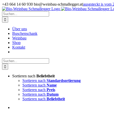
Zum
+43 664 14 60 930 bio@weinbau-schmallegger.at
|
ausgsteckt is vom 2
Inhalt
Facebook
Instagram
springen
Suche
nach:
Über uns
Buschenschank
Weinbau
Shop
Kontakt
Suche
nach:
Sortieren nach
Beliebtheit
Sortieren nach
Standardsortierung
Sortieren nach
Name
Sortieren nach
Preis
Sortieren nach
Datum
Sortieren nach
Beliebtheit