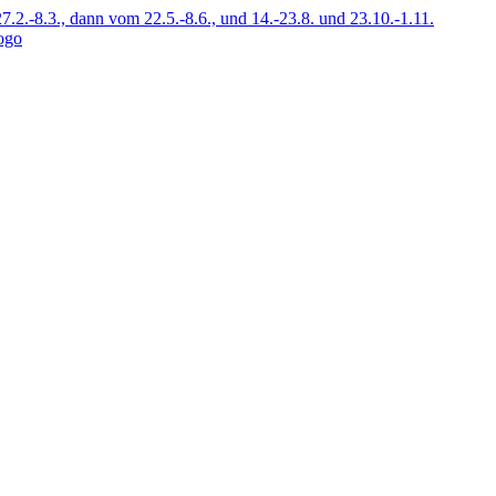
7.2.-8.3., dann vom 22.5.-8.6., und 14.-23.8. und 23.10.-1.11.