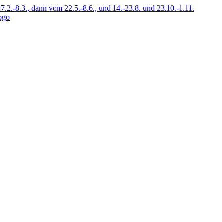
7.2.-8.3., dann vom 22.5.-8.6., und 14.-23.8. und 23.10.-1.11.