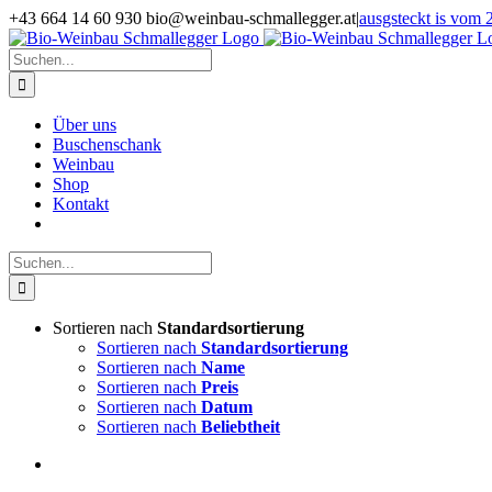
Zum
+43 664 14 60 930 bio@weinbau-schmallegger.at
|
ausgsteckt is vom 2
Inhalt
Facebook
Instagram
springen
Suche
nach:
Über uns
Buschenschank
Weinbau
Shop
Kontakt
Suche
nach:
Sortieren nach
Standardsortierung
Sortieren nach
Standardsortierung
Sortieren nach
Name
Sortieren nach
Preis
Sortieren nach
Datum
Sortieren nach
Beliebtheit