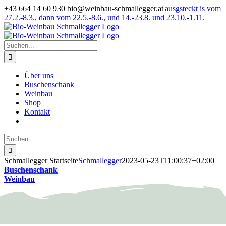
Zum
+43 664 14 60 930 bio@weinbau-schmallegger.at
|
ausgsteckt is vom
Inhalt
27.2.-8.3., dann vom 22.5.-8.6., und 14.-23.8. und 23.10.-1.11.
springen
Facebook
Instagram
Suche
nach:
Über uns
Buschenschank
Weinbau
Shop
Kontakt
Suche
nach:
Schmallegger Startseite
Schmallegger
2023-05-23T11:00:37+02:00
Buschenschank
Weinbau