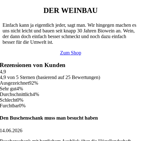
DER WEINBAU
Einfach kann ja eigentlich jeder, sagt man. Wir hingegen machen es
uns nicht leicht und bauen seit knapp 30 Jahren Biowein an. Wein,
der dann doch einfach besser schmeckt und noch dazu einfach
besser für die Umwelt ist.
Zum Shop
Rezensionen von Kunden
4,9
4,9 von 5 Sternen (basierend auf 25 Bewertungen)
Ausgezeichnet
92%
Sehr gut
4%
Durchschnittlich
4%
Schlecht
0%
Furchtbar
0%
Den Buschenschank muss man besucht haben
14.06.2026