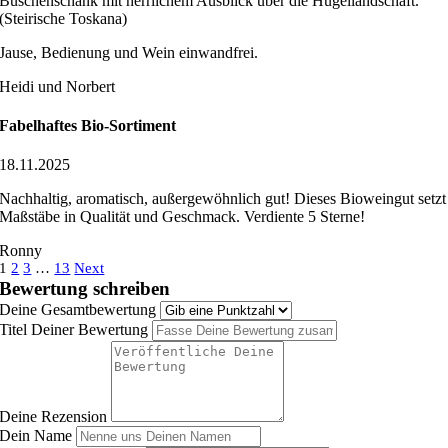
Buschenschank mit herrlichem Ausblick über die Hügellandschaft.
(Steirische Toskana)
Jause, Bedienung und Wein einwandfrei.
Heidi und Norbert
Fabelhaftes Bio-Sortiment
18.11.2025
Nachhaltig, aromatisch, außergewöhnlich gut! Dieses Bioweingut setzt
Maßstäbe in Qualität und Geschmack. Verdiente 5 Sterne!
Ronny
Navigation
Seite
Seite
Seite
Seite
1
2
3
…
13
Next
Bewertung schreiben
für
Deine Gesamtbewertung
Site
Titel Deiner Bewertung
Reviews
Deine Rezension
Dein Name