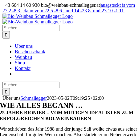
Zum
+43 664 14 60 930 bio@weinbau-schmallegger.at
|
ausgsteckt is vom
Inhalt
27.2.-8.3., dann vom 22.5.-8.6., und 14.-23.8. und 23.10.-1.11.
springen
Facebook
Instagram
Suche
nach:
Über uns
Buschenschank
Weinbau
Shop
Kontakt
Suche
nach:
Über uns
Schmallegger
2023-05-02T09:19:25+02:00
WIE ALLES BEGANN …
25 JAHRE BIONIER – VOM MUTIGEN IDEALISTEN ZUM
ERFOLGREICHEN BIO-WEINBAUERN
Wir schrieben das Jahr 1988 und der junge Sali wollte etwas aus seiner
Leidenschaft für guten Wein machen. Also startete er im Nebenerwerb