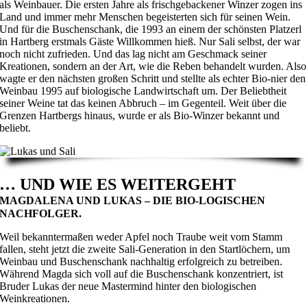
als Weinbauer. Die ersten Jahre als frischgebackener Winzer zogen ins
Land und immer mehr Menschen begeisterten sich für seinen Wein.
Und für die Buschenschank, die 1993 an einem der schönsten Platzerl
in Hartberg erstmals Gäste Willkommen hieß. Nur Sali selbst, der war
noch nicht zufrieden. Und das lag nicht am Geschmack seiner
Kreationen, sondern an der Art, wie die Reben behandelt wurden. Also
wagte er den nächsten großen Schritt und stellte als echter Bio-nier den
Weinbau 1995 auf biologische Landwirtschaft um. Der Beliebtheit
seiner Weine tat das keinen Abbruch – im Gegenteil. Weit über die
Grenzen Hartbergs hinaus, wurde er als Bio-Winzer bekannt und
beliebt.
… UND WIE ES WEITERGEHT
MAGDALENA UND LUKAS – DIE BIO-LOGISCHEN
NACHFOLGER.
Weil bekanntermaßen weder Apfel noch Traube weit vom Stamm
fallen, steht jetzt die zweite Sali-Generation in den Startlöchern, um
Weinbau und Buschenschank nachhaltig erfolgreich zu betreiben.
Während Magda sich voll auf die Buschenschank konzentriert, ist
Bruder Lukas der neue Mastermind hinter den biologischen
Weinkreationen.