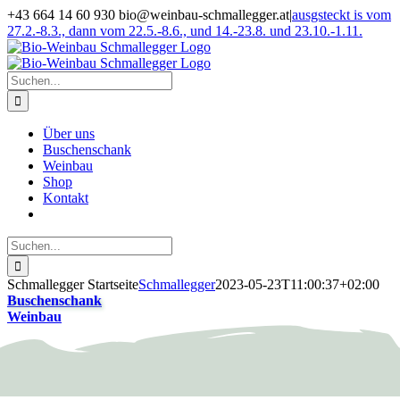
Zum
+43 664 14 60 930 bio@weinbau-schmallegger.at
|
ausgsteckt is vom
Inhalt
27.2.-8.3., dann vom 22.5.-8.6., und 14.-23.8. und 23.10.-1.11.
springen
Facebook
Instagram
Suche
nach:
Über uns
Buschenschank
Weinbau
Shop
Kontakt
Suche
nach:
Schmallegger Startseite
Schmallegger
2023-05-23T11:00:37+02:00
Buschenschank
Weinbau