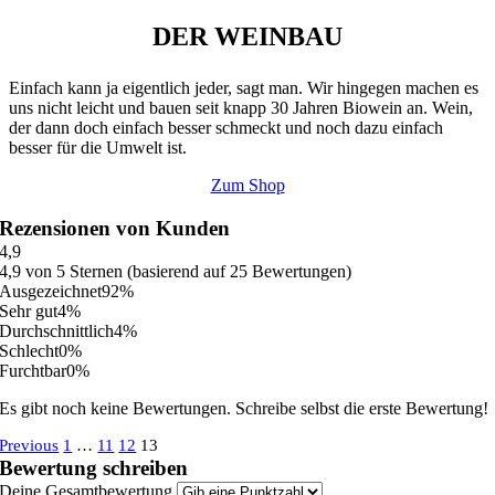
DER WEINBAU
Einfach kann ja eigentlich jeder, sagt man. Wir hingegen machen es
uns nicht leicht und bauen seit knapp 30 Jahren Biowein an. Wein,
der dann doch einfach besser schmeckt und noch dazu einfach
besser für die Umwelt ist.
Zum Shop
Rezensionen von Kunden
4,9
4,9 von 5 Sternen (basierend auf 25 Bewertungen)
Ausgezeichnet
92%
Sehr gut
4%
Durchschnittlich
4%
Schlecht
0%
Furchtbar
0%
Es gibt noch keine Bewertungen. Schreibe selbst die erste Bewertung!
Navigation
Seite
Seite
Seite
Seite
Previous
1
…
11
12
13
Bewertung schreiben
für
Deine Gesamtbewertung