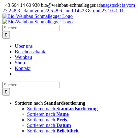
Zum
+43 664 14 60 930 bio@weinbau-schmallegger.at
|
ausgsteckt is vom
Inhalt
27.2.-8.3., dann vom 22.5.-8.6., und 14.-23.8. und 23.10.-1.11.
springen
Facebook
Instagram
Suche
nach:
Über uns
Buschenschank
Weinbau
Shop
Kontakt
Suche
nach:
Sortieren nach
Standardsortierung
Sortieren nach
Standardsortierung
Sortieren nach
Name
Sortieren nach
Preis
Sortieren nach
Datum
Sortieren nach
Beliebtheit