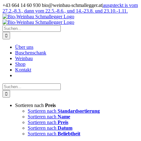
Zum
+43 664 14 60 930 bio@weinbau-schmallegger.at
|
ausgsteckt is vom
Inhalt
27.2.-8.3., dann vom 22.5.-8.6., und 14.-23.8. und 23.10.-1.11.
springen
Facebook
Instagram
Suche
nach:
Über uns
Buschenschank
Weinbau
Shop
Kontakt
Suche
nach:
Sortieren nach
Preis
Sortieren nach
Standardsortierung
Sortieren nach
Name
Sortieren nach
Preis
Sortieren nach
Datum
Sortieren nach
Beliebtheit