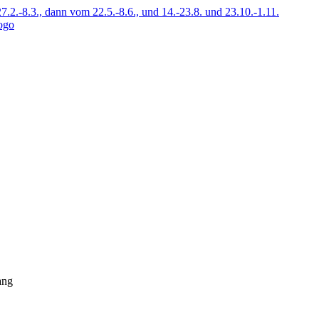
7.2.-8.3., dann vom 22.5.-8.6., und 14.-23.8. und 23.10.-1.11.
ang