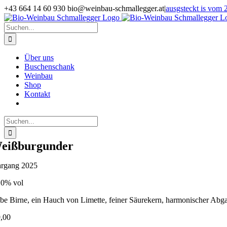
Zum
+43 664 14 60 930 bio@weinbau-schmallegger.at
|
ausgsteckt is vom 2
Inhalt
Facebook
Instagram
springen
Suche
nach:
Über uns
Buschenschank
Weinbau
Shop
Kontakt
Suche
nach:
eißburgunder
hrgang 2025
,0% vol
lbe Birne, ein Hauch von Limette, feiner Säurekern, harmonischer Abg
,00