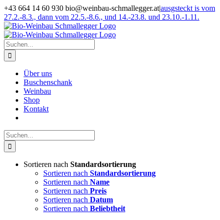
Zum
+43 664 14 60 930 bio@weinbau-schmallegger.at
|
ausgsteckt is vom
Inhalt
27.2.-8.3., dann vom 22.5.-8.6., und 14.-23.8. und 23.10.-1.11.
springen
Facebook
Instagram
Suche
nach:
Über uns
Buschenschank
Weinbau
Shop
Kontakt
Suche
nach:
Sortieren nach
Standardsortierung
Sortieren nach
Standardsortierung
Sortieren nach
Name
Sortieren nach
Preis
Sortieren nach
Datum
Sortieren nach
Beliebtheit