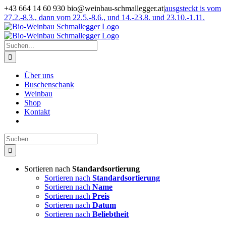
Zum
+43 664 14 60 930 bio@weinbau-schmallegger.at
|
ausgsteckt is vom
Inhalt
27.2.-8.3., dann vom 22.5.-8.6., und 14.-23.8. und 23.10.-1.11.
springen
Facebook
Instagram
Suche
nach:
Über uns
Buschenschank
Weinbau
Shop
Kontakt
Suche
nach:
Sortieren nach
Standardsortierung
Sortieren nach
Standardsortierung
Sortieren nach
Name
Sortieren nach
Preis
Sortieren nach
Datum
Sortieren nach
Beliebtheit