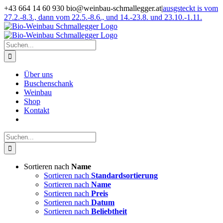
Zum
+43 664 14 60 930 bio@weinbau-schmallegger.at
|
ausgsteckt is vom
Inhalt
27.2.-8.3., dann vom 22.5.-8.6., und 14.-23.8. und 23.10.-1.11.
springen
Facebook
Instagram
Suche
nach:
Über uns
Buschenschank
Weinbau
Shop
Kontakt
Suche
nach:
Sortieren nach
Name
Sortieren nach
Standardsortierung
Sortieren nach
Name
Sortieren nach
Preis
Sortieren nach
Datum
Sortieren nach
Beliebtheit