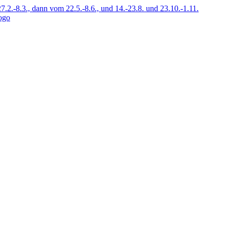
7.2.-8.3., dann vom 22.5.-8.6., und 14.-23.8. und 23.10.-1.11.