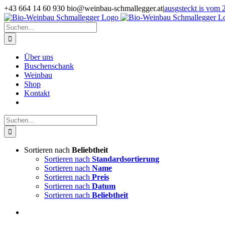
Zum
+43 664 14 60 930 bio@weinbau-schmallegger.at
|
ausgsteckt is vom 2
Inhalt
Facebook
Instagram
springen
Suche
nach:
Über uns
Buschenschank
Weinbau
Shop
Kontakt
Suche
nach:
Sortieren nach
Beliebtheit
Sortieren nach
Standardsortierung
Sortieren nach
Name
Sortieren nach
Preis
Sortieren nach
Datum
Sortieren nach
Beliebtheit