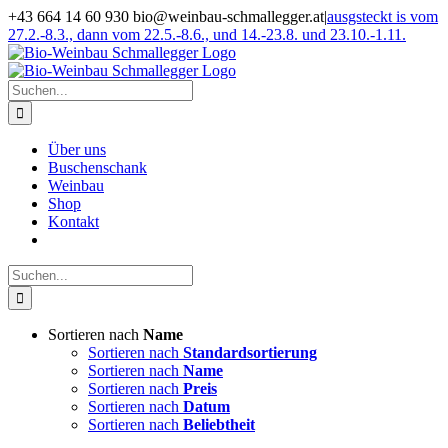
Zum
+43 664 14 60 930 bio@weinbau-schmallegger.at
|
ausgsteckt is vom
Inhalt
27.2.-8.3., dann vom 22.5.-8.6., und 14.-23.8. und 23.10.-1.11.
springen
Facebook
Instagram
Suche
nach:
Über uns
Buschenschank
Weinbau
Shop
Kontakt
Suche
nach:
Sortieren nach
Name
Sortieren nach
Standardsortierung
Sortieren nach
Name
Sortieren nach
Preis
Sortieren nach
Datum
Sortieren nach
Beliebtheit