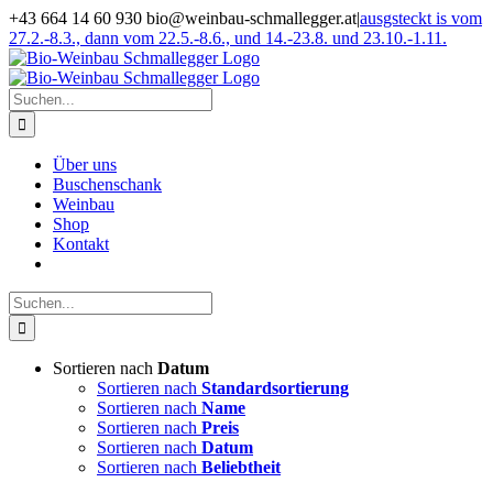
Zum
+43 664 14 60 930 bio@weinbau-schmallegger.at
|
ausgsteckt is vom
Inhalt
27.2.-8.3., dann vom 22.5.-8.6., und 14.-23.8. und 23.10.-1.11.
springen
Facebook
Instagram
Suche
nach:
Über uns
Buschenschank
Weinbau
Shop
Kontakt
Suche
nach:
Sortieren nach
Datum
Sortieren nach
Standardsortierung
Sortieren nach
Name
Sortieren nach
Preis
Sortieren nach
Datum
Sortieren nach
Beliebtheit